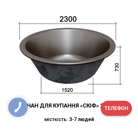
ЧАН ДЛЯ КУПАННЯ «СКІФ» 2.30
ТЕЛЕФОН
місткість:
3-7 людей
тоннаж:
1,8 т
матеріал:
чавун